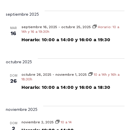
y
E
septiembre 2025
vis
septiembre 16, 2025
-
octubre 25, 2025
Horario: 10 a
MAR
14h y 16 a 19:30h
16
de
Horario: 10:00 a 14:00 y 16:00 a 19:30
Ev
octubre 2025
octubre 26, 2025
-
noviembre 1, 2025
10 a 14h y 16h a
DOM
18:30h
26
Horario: 10:00 a 14:00 y 16:00 a 18:30
noviembre 2025
noviembre 2, 2025
10 a 14
DOM
2