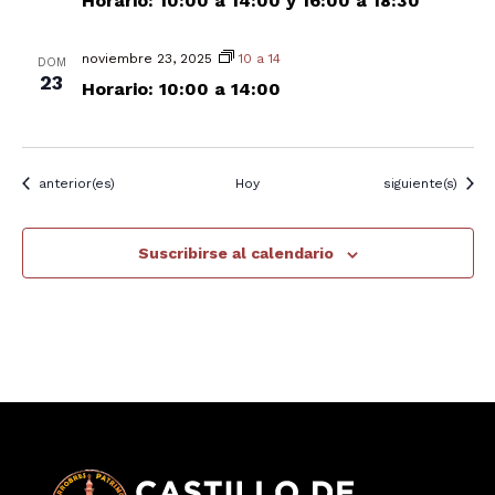
Horario: 10:00 a 14:00 y 16:00 a 18:30
noviembre 23, 2025
10 a 14
DOM
23
Horario: 10:00 a 14:00
Eventos
Eventos
anterior(es)
Hoy
siguiente(s)
Suscribirse al calendario