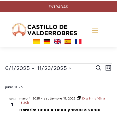
ENTRADAS
Eventos
Na
N
6/1/2025
 - 
11/23/2025
Buscar
Lista
Selecciona
d
la
de
junio 2025
fecha.
v
mayo 4, 2025
-
septiembre 15, 2025
10 a 14h y 16h a
DOM
bú
18:30h
1
Horario: 10:00 a 14:00 y 16:00 a 20:00
d