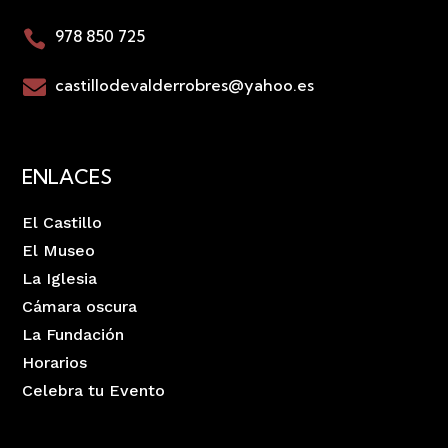
978 850 725

castillodevalderrobres@yahoo.es

ENLACES
El Castillo
El Museo
La Iglesia
Cámara oscura
La Fundación
Horarios
Celebra tu Evento