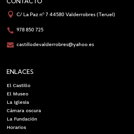
CONTACTO

C/ La Paz nº 7 44580 Valderrobres (Teruel)
978 850 725

castillodevalderrobres@yahoo.es

ENLACES
El Castillo
El Museo
La Iglesia
Cámara oscura
La Fundación
Horarios