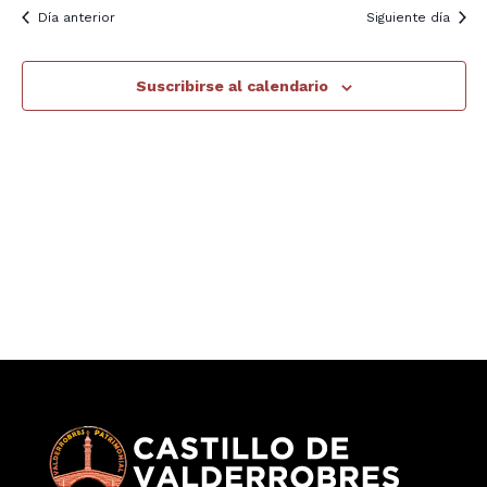
y
Día anterior
Siguiente día
E
13,
vis
Suscribirse al calendario
2025
de
Ev