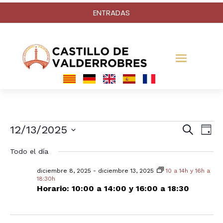
ENTRADAS
Eventos
Na
N
12/13/2025
Buscar
Día
Selecciona
Todo el día
d
la
de
en
fecha.
diciembre 8, 2025
-
diciembre 13, 2025
10 a 14h y 16h a
18:30h
v
Horario: 10:00 a 14:00 y 16:00 a 18:30
bú
diciembre
d