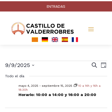
ENTRADAS
Eventos
Na
N
9/9/2025
Buscar
Día
Selecciona
Todo el día
d
la
de
en
fecha.
mayo 4, 2025
-
septiembre 15, 2025
10 a 14h y 16h a
18:30h
v
Horario: 10:00 a 14:00 y 16:00 a 20:00
bú
septiembre
d