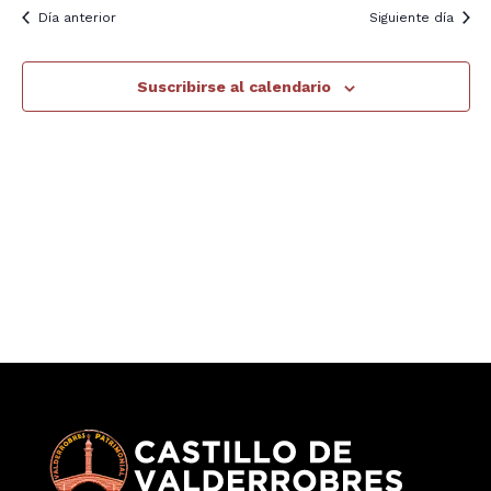
y
Día anterior
Siguiente día
E
9,
vis
Suscribirse al calendario
2025
de
Ev