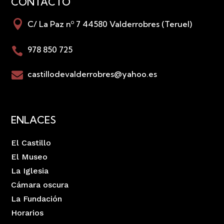
CONTACTO

C/ La Paz nº 7 44580 Valderrobres (Teruel)
978 850 725

castillodevalderrobres@yahoo.es

ENLACES
El Castillo
El Museo
La Iglesia
Cámara oscura
La Fundación
Horarios