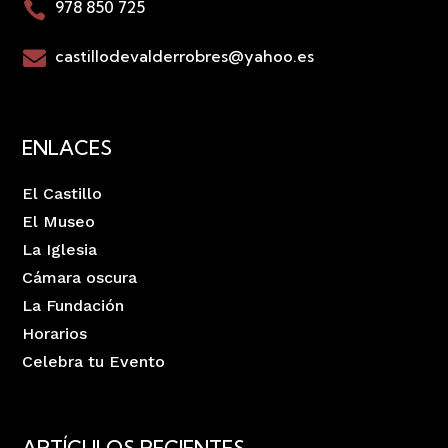
978 850 725

castillodevalderrobres@yahoo.es

ENLACES
El Castillo
El Museo
La Iglesia
Cámara oscura
La Fundación
Horarios
Celebra tu Evento
ARTÍCULOS RECIENTES